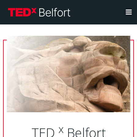
Aller
au
contenu
x
TED
Belfort