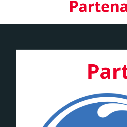
Partena
Part