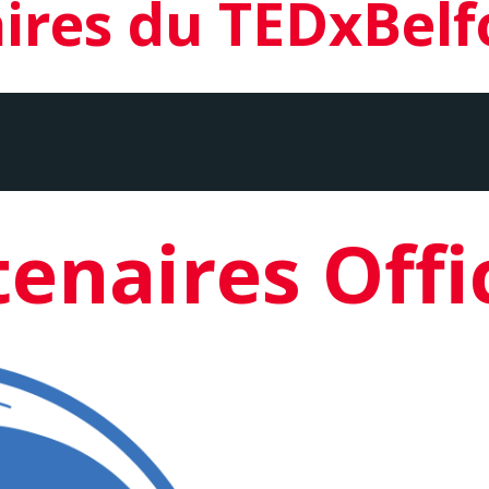
ires du TEDxBelf
enaires Offi